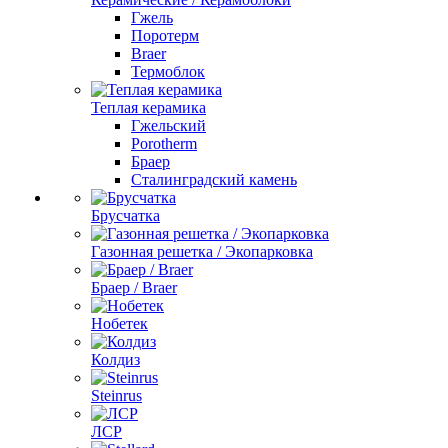
Гжель
Поротерм
Braer
Термоблок
Теплая керамика
Гжельский
Porotherm
Браер
Сталинградский камень
Брусчатка
Газонная решетка / Экопарковка
Браер / Braer
Нобетек
Колдиз
Steinrus
ЛСР