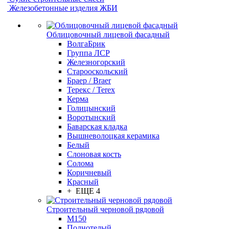
Железобетонные изделия ЖБИ
Облицовочный лицевой фасадный
ВолгаБрик
Группа ЛСР
Железногорский
Старооскольский
Браер / Braer
Терекс / Terex
Керма
Голицынский
Воротынский
Баварская кладка
Вышневолоцкая керамика
Белый
Слоновая кость
Солома
Коричневый
Красный
+ ЕЩЕ 4
Строительный черновой рядовой
М150
Полнотелый