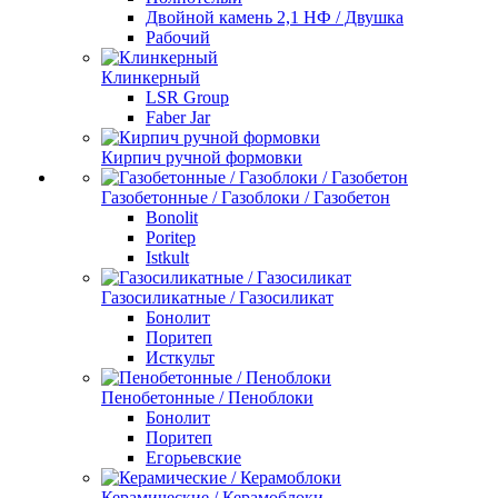
Двойной камень 2,1 НФ / Двушка
Рабочий
Клинкерный
LSR Group
Faber Jar
Кирпич ручной формовки
Газобетонные / Газоблоки / Газобетон
Bonolit
Poritep
Istkult
Газосиликатные / Газосиликат
Бонолит
Поритеп
Исткульт
Пенобетонные / Пеноблоки
Бонолит
Поритеп
Егорьевские
Керамические / Керамоблоки