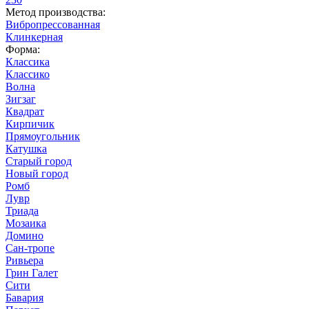
Метод производства:
Вибропрессованная
Клинкерная
Форма:
Классика
Классико
Волна
Зигзаг
Квадрат
Кирпичик
Прямоугольник
Катушка
Старый город
Новый город
Ромб
Лувр
Триада
Мозаика
Домино
Сан-тропе
Ривьера
Грин Галет
Сити
Бавария