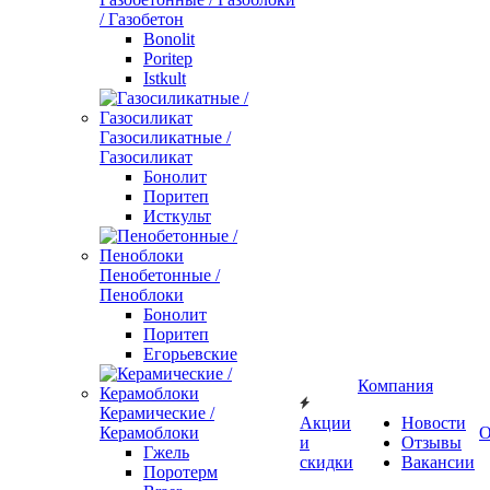
/ Газобетон
Bonolit
Poritep
Istkult
Газосиликатные /
Газосиликат
Бонолит
Поритеп
Исткульт
Пенобетонные /
Пеноблоки
Бонолит
Поритеп
Егорьевские
Компания
Керамические /
Акции
Новости
Керамоблоки
О
и
Отзывы
Гжель
скидки
Вакансии
Поротерм