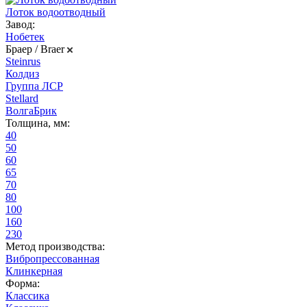
Лоток водоотводный
Завод:
Нобетек
Браер / Braer
Steinrus
Колдиз
Группа ЛСР
Stellard
ВолгаБрик
Толщина, мм:
40
50
60
65
70
80
100
160
230
Метод производства:
Вибропрессованная
Клинкерная
Форма:
Классика