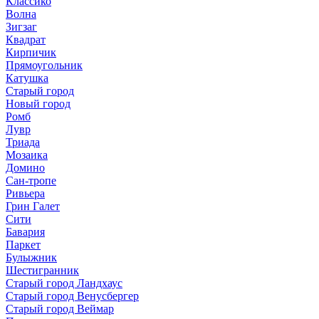
Классико
Волна
Зигзаг
Квадрат
Кирпичик
Прямоугольник
Катушка
Старый город
Новый город
Ромб
Лувр
Триада
Мозаика
Домино
Сан-тропе
Ривьера
Грин Галет
Сити
Бавария
Паркет
Булыжник
Шестигранник
Старый город Ландхаус
Старый город Венусбергер
Старый город Веймар