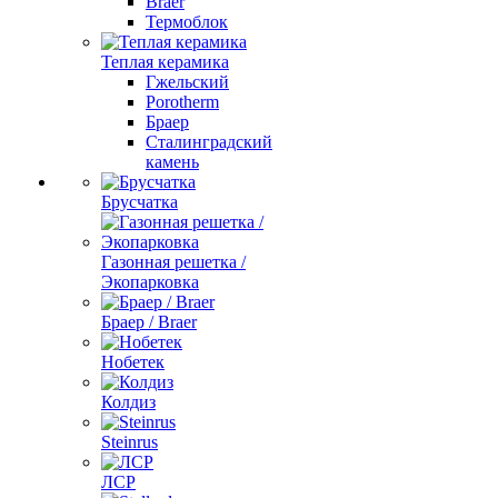
Braer
Термоблок
Теплая керамика
Гжельский
Porotherm
Браер
Сталинградский
камень
Брусчатка
Газонная решетка /
Экопарковка
Браер / Braer
Нобетек
Колдиз
Steinrus
ЛСР