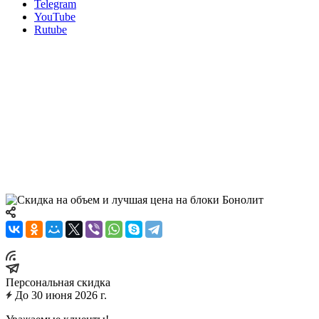
Telegram
YouTube
Rutube
Газобетонные блоки
Скидка на объем и лучшая
цена на блоки Бонолит
Акция действует на всю линейку продукции Bonolit Group:
блоки, армированные перемычки, клей, клей-пену. Стройтесь
с с выгодой!
Персональная скидка
До 30 июня 2026 г.