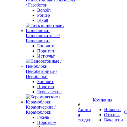
/ Газобетон
Bonolit
Poritep
Istkult
Газосиликатные /
Газосиликат
Бонолит
Поритеп
Исткульт
Пенобетонные /
Пеноблоки
Бонолит
Поритеп
Егорьевские
Компания
Керамические /
Акции
Новости
Керамоблоки
О
и
Отзывы
Гжель
скидки
Вакансии
Поротерм