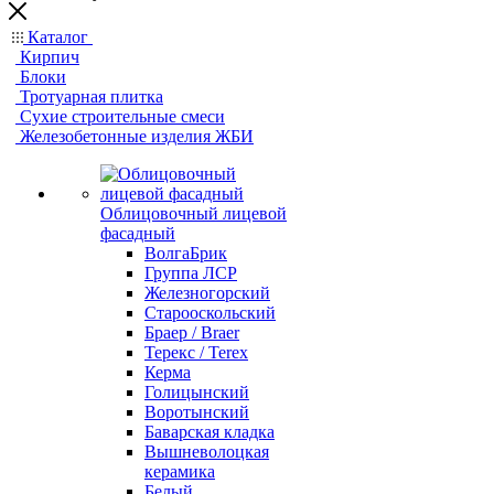
Каталог
Кирпич
Блоки
Тротуарная плитка
Сухие строительные смеси
Железобетонные изделия ЖБИ
Облицовочный лицевой
фасадный
ВолгаБрик
Группа ЛСР
Железногорский
Старооскольский
Браер / Braer
Терекс / Terex
Керма
Голицынский
Воротынский
Баварская кладка
Вышневолоцкая
керамика
Белый