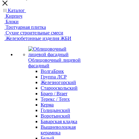
Каталог
Кирпич
Блоки
Тротуарная плитка
Сухие строительные смеси
Железобетонные изделия ЖБИ
Облицовочный лицевой
фасадный
ВолгаБрик
Группа ЛСР
Железногорский
Старооскольский
Браер / Braer
Терекс / Terex
Керма
Голицынский
Воротынский
Баварская кладка
Вышневолоцкая
керамика
Белый