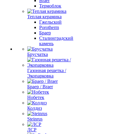
Braer
Термоблок
Теплая керамика
Гжельский
Porotherm
Браер
Сталинградский
камень
Брусчатка
Газонная решетка /
Экопарковка
Браер / Braer
Нобетек
Колдиз
Steinrus
ЛСР