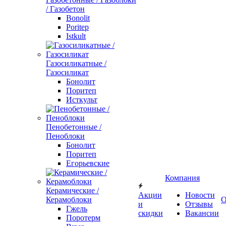
/ Газобетон
Bonolit
Poritep
Istkult
Газосиликатные /
Газосиликат
Бонолит
Поритеп
Исткульт
Пенобетонные /
Пеноблоки
Бонолит
Поритеп
Егорьевские
Компания
Керамические /
Акции
Новости
Керамоблоки
О
и
Отзывы
Гжель
скидки
Вакансии
Поротерм