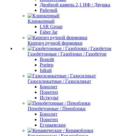
Двойной камень 2,1 НФ / Двушка
Рабочий
Клинкерный
LSR Group
Faber Jar
Кирпич ручной формовки
Газобетонные / Газоблоки / Газобетон
Bonolit
Poritep
Istkult
Газосиликатные / Газосиликат
Бонолит
Поритеп
Исткульт
Пенобетонные / Пеноблоки
Бонолит
Поритеп
Егорьевские
Керамические / Керамоблоки