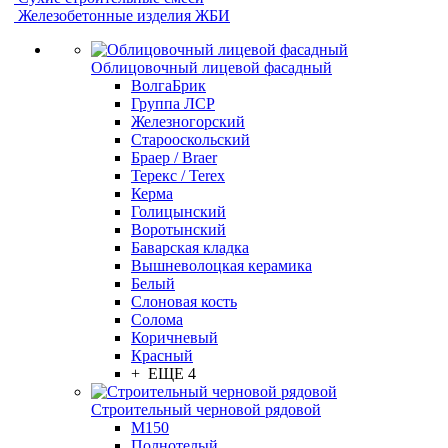
Железобетонные изделия ЖБИ
Облицовочный лицевой фасадный
ВолгаБрик
Группа ЛСР
Железногорский
Старооскольский
Браер / Braer
Терекс / Terex
Керма
Голицынский
Воротынский
Баварская кладка
Вышневолоцкая керамика
Белый
Слоновая кость
Солома
Коричневый
Красный
+ ЕЩЕ 4
Строительный черновой рядовой
М150
Полнотелый