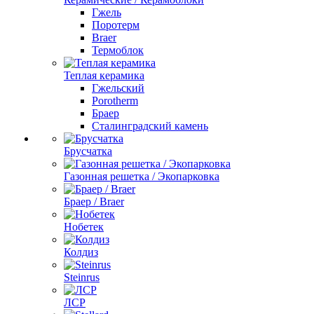
Гжель
Поротерм
Braer
Термоблок
Теплая керамика
Гжельский
Porotherm
Браер
Сталинградский камень
Брусчатка
Газонная решетка / Экопарковка
Браер / Braer
Нобетек
Колдиз
Steinrus
ЛСР