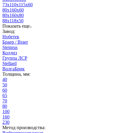
73х110х115х60
80х160х60
80х160х80
88х118х50
Показать еще
Завод:
Нобетек
Браер / Braer
Steinrus
Колдиз
Группа ЛСР
Stellard
ВолгаБрик
Толщина, мм:
40
50
60
65
70
80
100
160
230
Метод производства:
Вибропрессованная