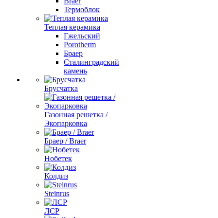
Braer
Термоблок
Теплая керамика
Гжельский
Porotherm
Браер
Сталинградский
камень
Брусчатка
Газонная решетка /
Экопарковка
Браер / Braer
Нобетек
Колдиз
Steinrus
ЛСР