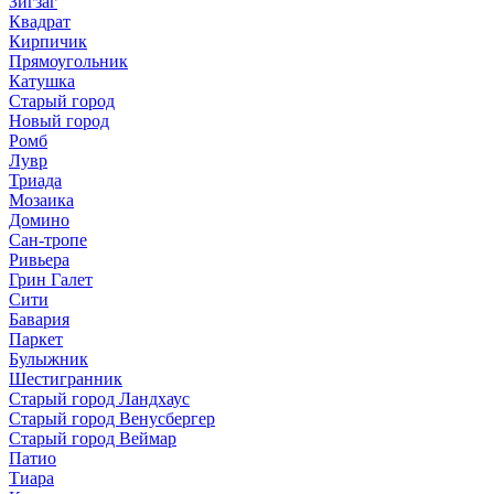
Зигзаг
Квадрат
Кирпичик
Прямоугольник
Катушка
Старый город
Новый город
Ромб
Лувр
Триада
Мозаика
Домино
Сан-тропе
Ривьера
Грин Галет
Сити
Бавария
Паркет
Булыжник
Шестигранник
Старый город Ландхаус
Старый город Венусбергер
Старый город Веймар
Патио
Тиара