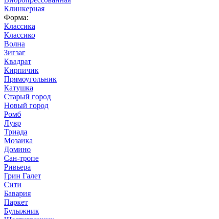
Клинкерная
Форма:
Классика
Классико
Волна
Зигзаг
Квадрат
Кирпичик
Прямоугольник
Катушка
Старый город
Новый город
Ромб
Лувр
Триада
Мозаика
Домино
Сан-тропе
Ривьера
Грин Галет
Сити
Бавария
Паркет
Булыжник