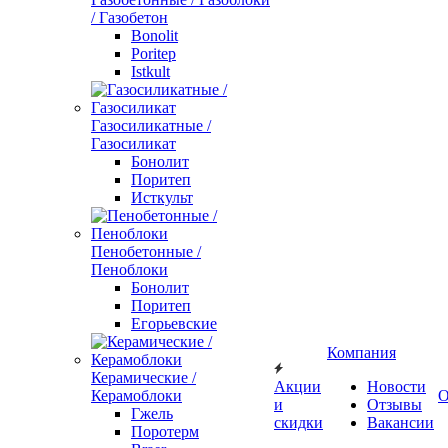
/ Газобетон
Bonolit
Poritep
Istkult
Газосиликатные /
Газосиликат
Бонолит
Поритеп
Исткульт
Пенобетонные /
Пеноблоки
Бонолит
Поритеп
Егорьевские
Компания
Керамические /
Акции
Новости
Керамоблоки
О
и
Отзывы
Гжель
скидки
Вакансии
Поротерм