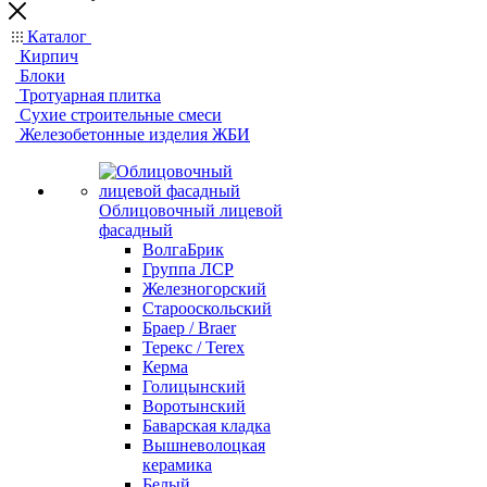
Каталог
Кирпич
Блоки
Тротуарная плитка
Сухие строительные смеси
Железобетонные изделия ЖБИ
Облицовочный лицевой
фасадный
ВолгаБрик
Группа ЛСР
Железногорский
Старооскольский
Браер / Braer
Терекс / Terex
Керма
Голицынский
Воротынский
Баварская кладка
Вышневолоцкая
керамика
Белый