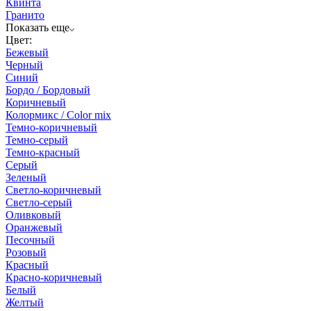
Квинта
Гранито
Показать еще
Цвет:
Бежевый
Черный
Синий
Бордо / Бордовый
Коричневый
Колормикс / Color mix
Темно-коричневый
Темно-серый
Темно-красный
Серый
Зеленый
Светло-коричневый
Светло-серый
Оливковый
Оранжевый
Песочный
Розовый
Красный
Красно-коричневый
Белый
Желтый