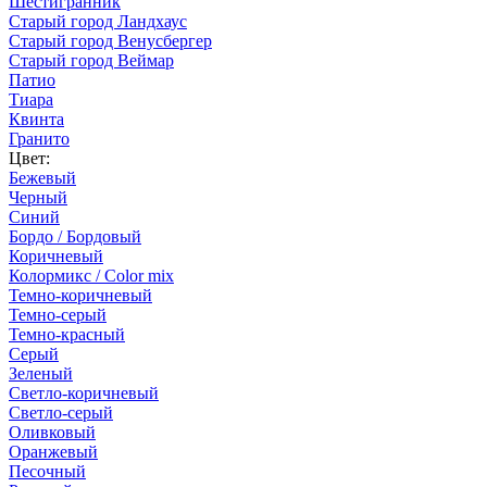
Шестигранник
Старый город Ландхаус
Старый город Венусбергер
Старый город Веймар
Патио
Тиара
Квинта
Гранито
Цвет:
Бежевый
Черный
Синий
Бордо / Бордовый
Коричневый
Колормикс / Color mix
Темно-коричневый
Темно-серый
Темно-красный
Серый
Зеленый
Светло-коричневый
Светло-серый
Оливковый
Оранжевый
Песочный