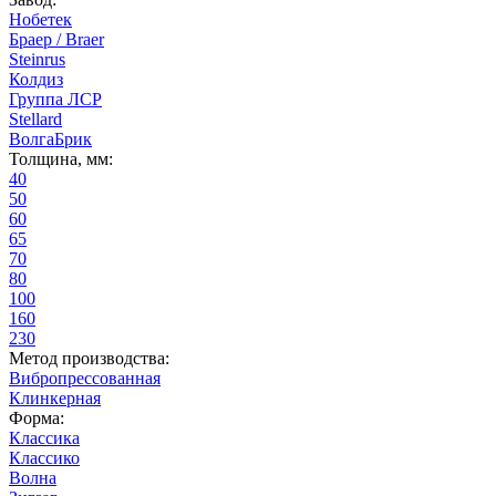
Нобетек
Браер / Braer
Steinrus
Колдиз
Группа ЛСР
Stellard
ВолгаБрик
Толщина, мм:
40
50
60
65
70
80
100
160
230
Метод производства:
Вибропрессованная
Клинкерная
Форма:
Классика
Классико
Волна