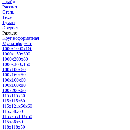
Прайд
Рассвет
Степь
Техас
Туман
Эверест
Размер:
Крупноформатная
Мультиформат
1000х1000х160
1000х150х300
1000х200х80
1000х300х150
100х100х60
100х160х50
100х160х60
100х160х80
100х200х60
115х115х50
115х115х60
115х121х50х60
115х58х60
115х75х103х60
115х86х60
118х118х50