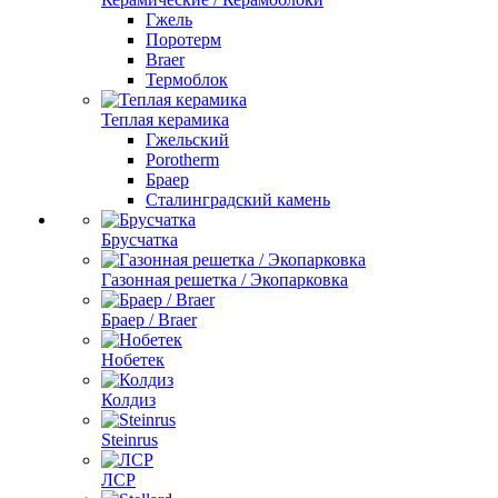
Гжель
Поротерм
Braer
Термоблок
Теплая керамика
Гжельский
Porotherm
Браер
Сталинградский камень
Брусчатка
Газонная решетка / Экопарковка
Браер / Braer
Нобетек
Колдиз
Steinrus
ЛСР