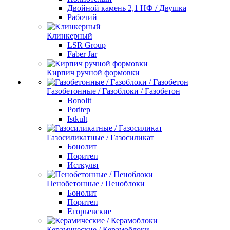
Двойной камень 2,1 НФ / Двушка
Рабочий
Клинкерный
LSR Group
Faber Jar
Кирпич ручной формовки
Газобетонные / Газоблоки / Газобетон
Bonolit
Poritep
Istkult
Газосиликатные / Газосиликат
Бонолит
Поритеп
Исткульт
Пенобетонные / Пеноблоки
Бонолит
Поритеп
Егорьевские
Керамические / Керамоблоки