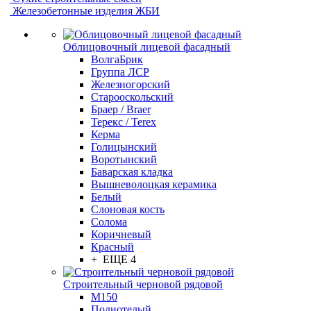
Железобетонные изделия ЖБИ
Облицовочный лицевой фасадный
ВолгаБрик
Группа ЛСР
Железногорский
Старооскольский
Браер / Braer
Терекс / Terex
Керма
Голицынский
Воротынский
Баварская кладка
Вышневолоцкая керамика
Белый
Слоновая кость
Солома
Коричневый
Красный
+ ЕЩЕ 4
Строительный черновой рядовой
М150
Полнотелый