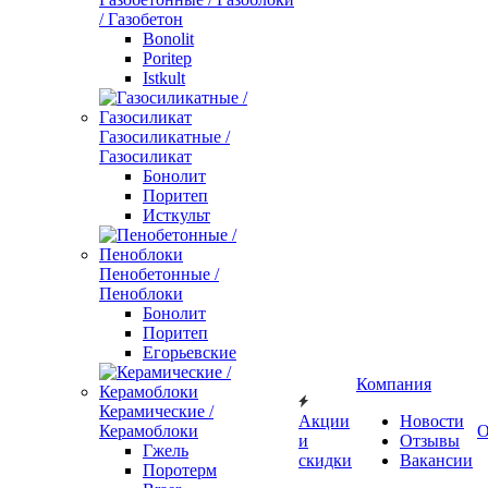
/ Газобетон
Bonolit
Poritep
Istkult
Газосиликатные /
Газосиликат
Бонолит
Поритеп
Исткульт
Пенобетонные /
Пеноблоки
Бонолит
Поритеп
Егорьевские
Компания
Керамические /
Акции
Новости
Керамоблоки
О
и
Отзывы
Гжель
скидки
Вакансии
Поротерм