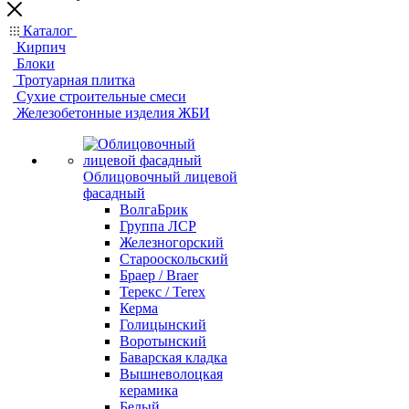
Каталог
Кирпич
Блоки
Тротуарная плитка
Сухие строительные смеси
Железобетонные изделия ЖБИ
Облицовочный лицевой
фасадный
ВолгаБрик
Группа ЛСР
Железногорский
Старооскольский
Браер / Braer
Терекс / Terex
Керма
Голицынский
Воротынский
Баварская кладка
Вышневолоцкая
керамика
Белый