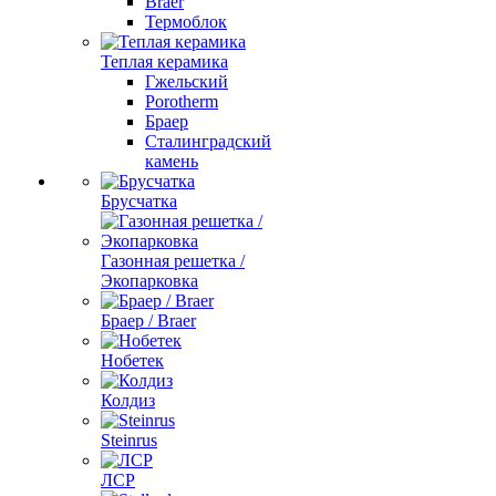
Braer
Термоблок
Теплая керамика
Гжельский
Porotherm
Браер
Сталинградский
камень
Брусчатка
Газонная решетка /
Экопарковка
Браер / Braer
Нобетек
Колдиз
Steinrus
ЛСР